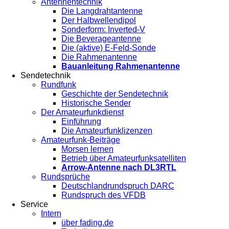
Antennentechnik
Die Langdrahtantenne
Der Halbwellendipol
Sonderform: Inverted-V
Die Beverageantenne
Die (aktive) E-Feld-Sonde
Die Rahmenantenne
Bauanleitung Rahmenantenne
Sendetechnik
Rundfunk
Geschichte der Sendetechnik
Historische Sender
Der Amateurfunkdienst
Einführung
Die Amateurfunklizenzen
Amateurfunk-Beiträge
Morsen lernen
Betrieb über Amateurfunksatelliten
Arrow-Antenne nach DL3RTL
Rundsprüche
Deutschlandrundspruch DARC
Rundspruch des VFDB
Service
Intern
über fading.de