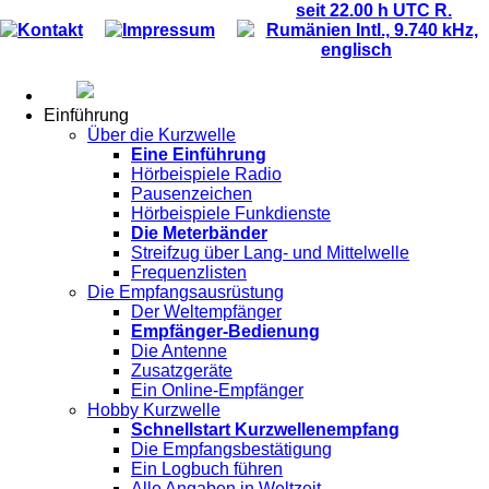
seit 22.00 h UTC R.
Kontakt
Impressum
Rumänien Intl., 9.740 kHz,
englisch
Einführung
Über die Kurzwelle
Eine Einführung
Hörbeispiele Radio
Pausenzeichen
Hörbeispiele Funkdienste
Die Meterbänder
Streifzug über Lang- und Mittelwelle
Frequenzlisten
Die Empfangsausrüstung
Der Weltempfänger
Empfänger-Bedienung
Die Antenne
Zusatzgeräte
Ein Online-Empfänger
Hobby Kurzwelle
Schnellstart Kurzwellenempfang
Die Empfangsbestätigung
Ein Logbuch führen
Alle Angaben in Weltzeit