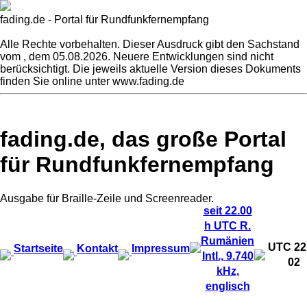
fading.de - Portal für Rundfunkfernempfang
Alle Rechte vorbehalten. Dieser Ausdruck gibt den Sachstand
vom
, dem 05.08.2026. Neuere Entwicklungen sind nicht
berücksichtigt. Die jeweils aktuelle Version dieses Dokuments
finden Sie online unter www.fading.de
fading.de, das große Portal
für Rundfunkfernempfang
Ausgabe für Braille-Zeile und Screenreader.
seit 22.00
h UTC R.
Rumänien
UTC
22
Startseite
Kontakt
Impressum
Intl., 9.740
02
kHz,
englisch