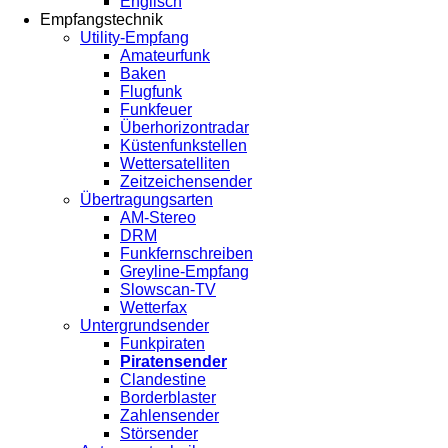
Englisch
Empfangstechnik
Utility-Empfang
Amateurfunk
Baken
Flugfunk
Funkfeuer
Überhorizontradar
Küstenfunkstellen
Wettersatelliten
Zeitzeichensender
Übertragungsarten
AM-Stereo
DRM
Funkfernschreiben
Greyline-Empfang
Slowscan-TV
Wetterfax
Untergrundsender
Funkpiraten
Piratensender
Clandestine
Borderblaster
Zahlensender
Störsender